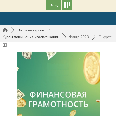
Вход
►
Витрина курсов
►
Курсы повышения квалификации
►
Фингр 2023
►
О курсе