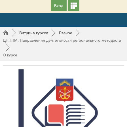
Вход
►
Витрина курсов
►
Разное
►
ЦНППМ. Направления деятельности регионального методиста
►
О курсе