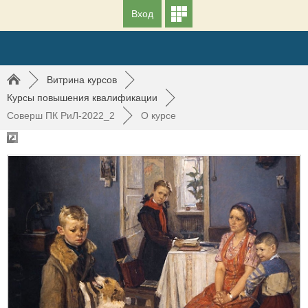
Вход
►
Витрина курсов
►
Курсы повышения квалификации
►
Соверш ПК РиЛ-2022_2
►
О курсе